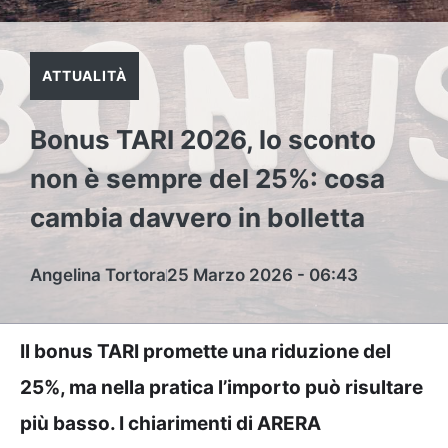
ATTUALITÀ
Bonus TARI 2026, lo sconto
non è sempre del 25%: cosa
cambia davvero in bolletta
Angelina Tortora
25 Marzo 2026 - 06:43
Il bonus TARI promette una riduzione del
25%, ma nella pratica l’importo può risultare
più basso. I chiarimenti di ARERA