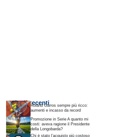
Articoli recenti
Roland Garros sempre più ricco:
aumenti e incasso da record
Promozione in Serie A quanto mi
costi: aveva ragione il Presidente
della Longobarda?
Chi è stato l’acquisto più costoso