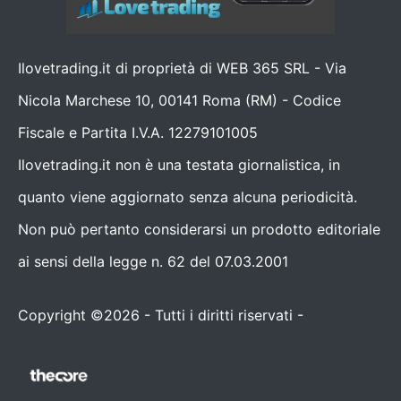
Ilovetrading.it di proprietà di WEB 365 SRL - Via
Nicola Marchese 10, 00141 Roma (RM) - Codice
Fiscale e Partita I.V.A. 12279101005
Ilovetrading.it non è una testata giornalistica, in
quanto viene aggiornato senza alcuna periodicità.
Non può pertanto considerarsi un prodotto editoriale
ai sensi della legge n. 62 del 07.03.2001
Copyright ©2026 - Tutti i diritti riservati -
Contattaci