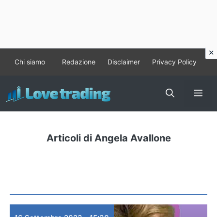
Vai
Chi siamo
Redazione
Disclaimer
Privacy Policy
al
contenuto
Me
Articoli di Angela Avallone