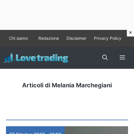
Vai
Chi siamo
Redazione
Disclaimer
Privacy Policy
al
contenuto
Me
Articoli di Melania Marchegiani