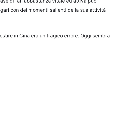
ase di fan abbastanza vitale ed attiva può
gari con dei momenti salienti della sua attività
stire in Cina era un tragico errore. Oggi sembra