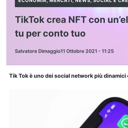
ECONOMIA
,
MERCATI
,
NEWS
,
SOCIAL E CR
TikTok crea NFT con un’el
tu per conto tuo
Salvatore Dimaggio
11 Ottobre 2021 - 11:25
Tik Tok è uno dei social network più dinamici