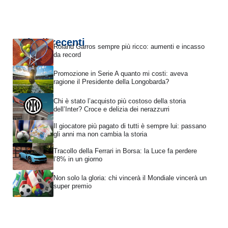
Articoli recenti
Roland Garros sempre più ricco: aumenti e incasso
da record
Promozione in Serie A quanto mi costi: aveva
ragione il Presidente della Longobarda?
Chi è stato l’acquisto più costoso della storia
dell’Inter? Croce e delizia dei nerazzurri
Il giocatore più pagato di tutti è sempre lui: passano
gli anni ma non cambia la storia
Tracollo della Ferrari in Borsa: la Luce fa perdere
l’8% in un giorno
Non solo la gloria: chi vincerà il Mondiale vincerà un
super premio