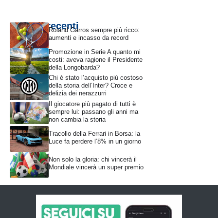
Articoli recenti
Roland Garros sempre più ricco:
aumenti e incasso da record
Promozione in Serie A quanto mi
costi: aveva ragione il Presidente
della Longobarda?
Chi è stato l’acquisto più costoso
della storia dell’Inter? Croce e
delizia dei nerazzurri
Il giocatore più pagato di tutti è
sempre lui: passano gli anni ma
non cambia la storia
Tracollo della Ferrari in Borsa: la
Luce fa perdere l’8% in un giorno
Non solo la gloria: chi vincerà il
Mondiale vincerà un super premio