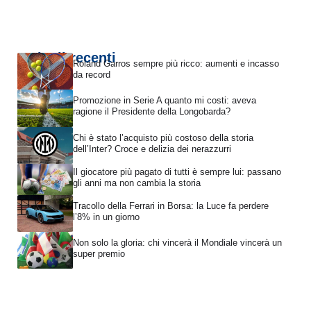
Articoli recenti
Roland Garros sempre più ricco: aumenti e incasso
da record
Promozione in Serie A quanto mi costi: aveva
ragione il Presidente della Longobarda?
Chi è stato l’acquisto più costoso della storia
dell’Inter? Croce e delizia dei nerazzurri
Il giocatore più pagato di tutti è sempre lui: passano
gli anni ma non cambia la storia
Tracollo della Ferrari in Borsa: la Luce fa perdere
l’8% in un giorno
Non solo la gloria: chi vincerà il Mondiale vincerà un
super premio