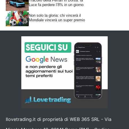
Tracollo della Ferrari in Borsa: la
Luce fa perdere l’8% in un giorno
Non solo la gloria: chi vincerà il
Mondiale vincerà un super premio
Ilovetrading.it di proprietà di WEB 365 SRL - Via