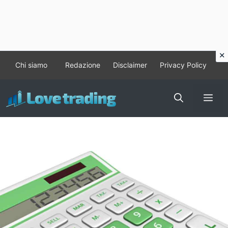
Vai
Chi siamo
Redazione
Disclaimer
Privacy Policy
al
contenuto
Me