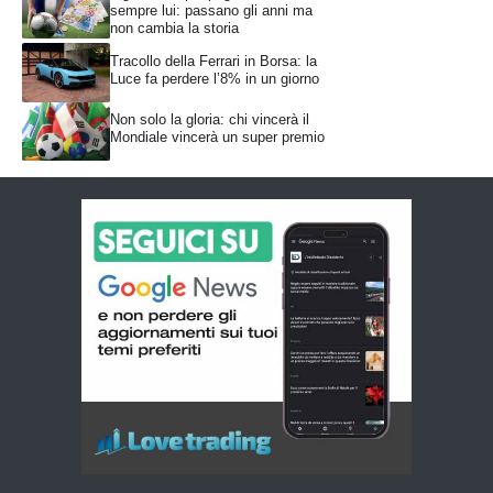
sempre lui: passano gli anni ma
non cambia la storia
Tracollo della Ferrari in Borsa: la
Luce fa perdere l’8% in un giorno
Non solo la gloria: chi vincerà il
Mondiale vincerà un super premio