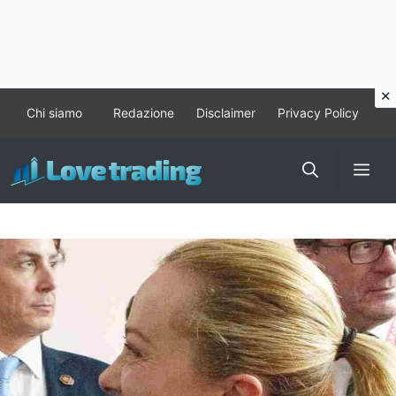
Vai
Chi siamo
Redazione
Disclaimer
Privacy Policy
al
contenuto
Me