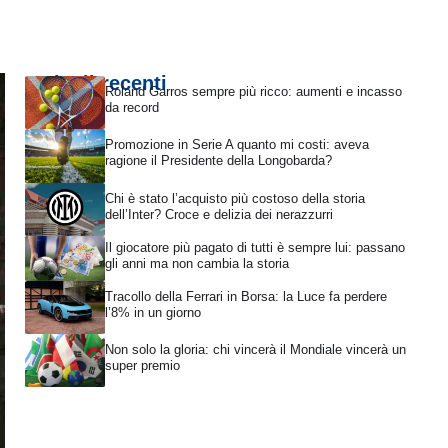
Articoli recenti
Roland Garros sempre più ricco: aumenti e incasso
da record
Promozione in Serie A quanto mi costi: aveva
ragione il Presidente della Longobarda?
Chi è stato l’acquisto più costoso della storia
dell’Inter? Croce e delizia dei nerazzurri
Il giocatore più pagato di tutti è sempre lui: passano
gli anni ma non cambia la storia
Tracollo della Ferrari in Borsa: la Luce fa perdere
l’8% in un giorno
Non solo la gloria: chi vincerà il Mondiale vincerà un
super premio