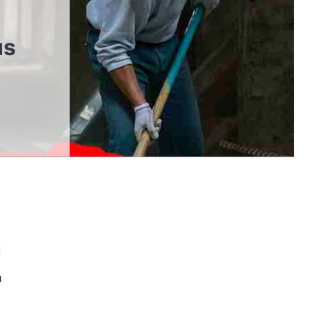
us
i
a