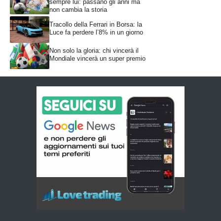
sempre lui: passano gli anni ma
non cambia la storia
Tracollo della Ferrari in Borsa: la
Luce fa perdere l’8% in un giorno
Non solo la gloria: chi vincerà il
Mondiale vincerà un super premio