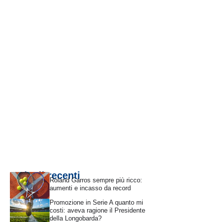
Articoli recenti
Roland Garros sempre più ricco:
aumenti e incasso da record
Promozione in Serie A quanto mi
costi: aveva ragione il Presidente
della Longobarda?