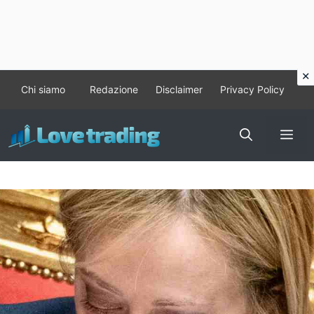
Vai
Chi siamo
Redazione
Disclaimer
Privacy Policy
al
contenuto
Me