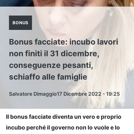
BONUS
Bonus facciate: incubo lavori
non finiti il 31 dicembre,
conseguenze pesanti,
schiaffo alle famiglie
Salvatore Dimaggio
17 Dicembre 2022 - 19:25
Il bonus facciate diventa un vero e proprio
incubo perché il governo non lo vuole e lo