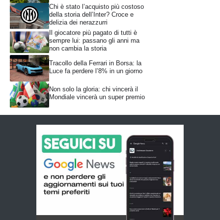
Chi è stato l’acquisto più costoso
della storia dell’Inter? Croce e
delizia dei nerazzurri
Il giocatore più pagato di tutti è
sempre lui: passano gli anni ma
non cambia la storia
Tracollo della Ferrari in Borsa: la
Luce fa perdere l’8% in un giorno
Non solo la gloria: chi vincerà il
Mondiale vincerà un super premio