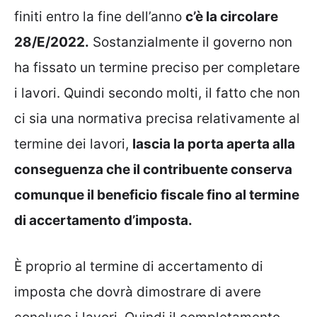
finiti entro la fine dell’anno
c’è la circolare
28/E/2022.
Sostanzialmente il governo non
ha fissato un termine preciso per completare
i lavori. Quindi secondo molti, il fatto che non
ci sia una normativa precisa relativamente al
termine dei lavori,
lascia la porta aperta alla
conseguenza che il contribuente conserva
comunque il beneficio fiscale fino al termine
di accertamento d’imposta.
È proprio al termine di accertamento di
imposta che dovrà dimostrare di avere