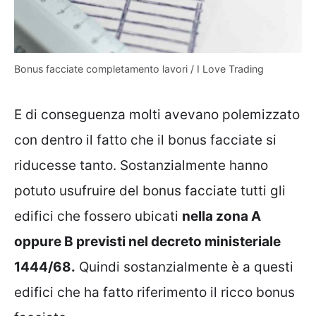
Bonus facciate completamento lavori / I Love Trading
E di conseguenza molti avevano polemizzato
con dentro il fatto che il bonus facciate si
riducesse tanto. Sostanzialmente hanno
potuto usufruire del bonus facciate tutti gli
edifici che fossero ubicati
nella zona A
oppure B previsti nel decreto ministeriale
1444/68.
Quindi sostanzialmente è a questi
edifici che ha fatto riferimento il ricco bonus