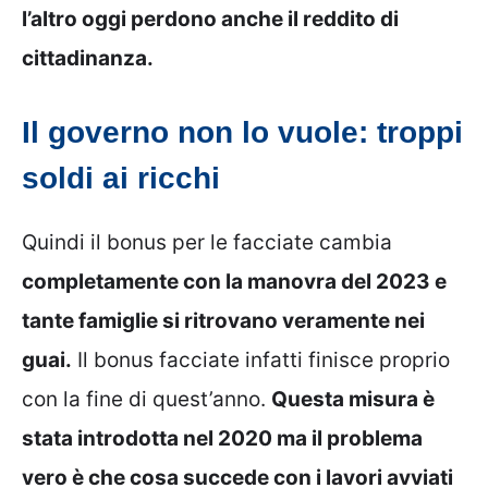
l’altro oggi perdono anche il reddito di
cittadinanza.
Il governo non lo vuole: troppi
soldi ai ricchi
Quindi il bonus per le facciate cambia
completamente con la manovra del 2023 e
tante famiglie si ritrovano veramente nei
guai.
Il bonus facciate infatti finisce proprio
con la fine di quest’anno.
Questa misura è
stata introdotta nel 2020 ma il problema
vero è che cosa succede con i lavori avviati