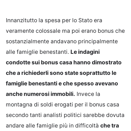
Innanzitutto la spesa per lo Stato era
veramente colossale ma poi erano bonus che
sostanzialmente andavano principalmente
alle famiglie benestanti.
Le indagini
condotte sui bonus casa hanno dimostrato
che a richiederli sono state soprattutto le
famiglie benestanti e che spesso avevano
anche numerosi immobili.
Invece la
montagna di soldi erogati per il bonus casa
secondo tanti analisti politici sarebbe dovuta
andare alle famiglie più in difficoltà
che tra