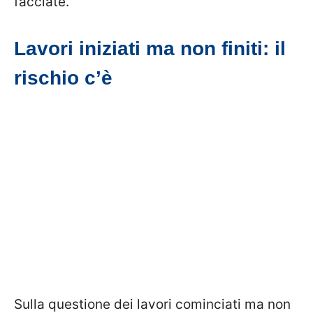
facciate.
Lavori iniziati ma non finiti: il
rischio c’è
Sulla questione dei lavori cominciati ma non