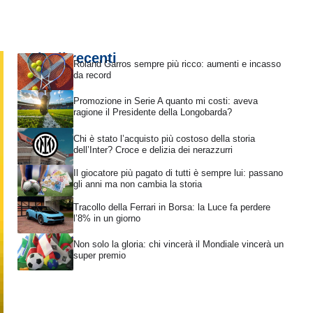
Articoli recenti
Roland Garros sempre più ricco: aumenti e incasso
da record
Promozione in Serie A quanto mi costi: aveva
ragione il Presidente della Longobarda?
Chi è stato l’acquisto più costoso della storia
dell’Inter? Croce e delizia dei nerazzurri
Il giocatore più pagato di tutti è sempre lui: passano
gli anni ma non cambia la storia
Tracollo della Ferrari in Borsa: la Luce fa perdere
l’8% in un giorno
Non solo la gloria: chi vincerà il Mondiale vincerà un
super premio