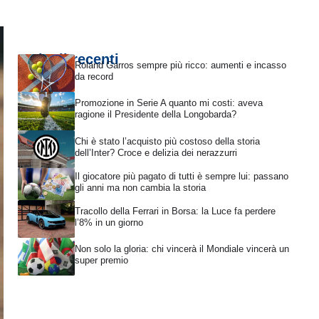
Articoli recenti
Roland Garros sempre più ricco: aumenti e incasso
da record
Promozione in Serie A quanto mi costi: aveva
ragione il Presidente della Longobarda?
Chi è stato l’acquisto più costoso della storia
dell’Inter? Croce e delizia dei nerazzurri
Il giocatore più pagato di tutti è sempre lui: passano
gli anni ma non cambia la storia
Tracollo della Ferrari in Borsa: la Luce fa perdere
l’8% in un giorno
Non solo la gloria: chi vincerà il Mondiale vincerà un
super premio