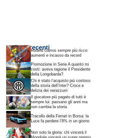
Articoli recenti
Roland Garros sempre più ricco:
aumenti e incasso da record
Promozione in Serie A quanto mi
costi: aveva ragione il Presidente
della Longobarda?
Chi è stato l’acquisto più costoso
della storia dell’Inter? Croce e
delizia dei nerazzurri
Il giocatore più pagato di tutti è
sempre lui: passano gli anni ma
non cambia la storia
Tracollo della Ferrari in Borsa: la
Luce fa perdere l’8% in un giorno
Non solo la gloria: chi vincerà il
Mondiale vincerà un super premio