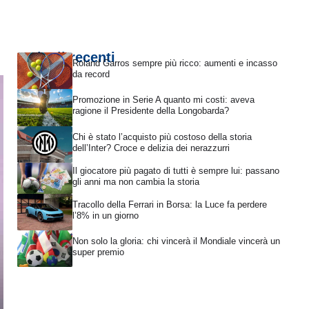
Articoli recenti
Roland Garros sempre più ricco: aumenti e incasso
da record
Promozione in Serie A quanto mi costi: aveva
ragione il Presidente della Longobarda?
Chi è stato l’acquisto più costoso della storia
dell’Inter? Croce e delizia dei nerazzurri
Il giocatore più pagato di tutti è sempre lui: passano
gli anni ma non cambia la storia
Tracollo della Ferrari in Borsa: la Luce fa perdere
l’8% in un giorno
Non solo la gloria: chi vincerà il Mondiale vincerà un
super premio