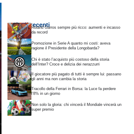
Articoli recenti
Roland Garros sempre più ricco: aumenti e incasso
da record
Promozione in Serie A quanto mi costi: aveva
ragione il Presidente della Longobarda?
Chi è stato l’acquisto più costoso della storia
dell’Inter? Croce e delizia dei nerazzurri
Il giocatore più pagato di tutti è sempre lui: passano
gli anni ma non cambia la storia
Tracollo della Ferrari in Borsa: la Luce fa perdere
l’8% in un giorno
Non solo la gloria: chi vincerà il Mondiale vincerà un
super premio