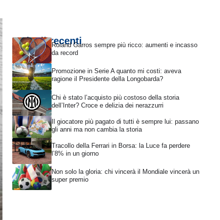
Articoli recenti
Roland Garros sempre più ricco: aumenti e incasso
da record
Promozione in Serie A quanto mi costi: aveva
ragione il Presidente della Longobarda?
Chi è stato l’acquisto più costoso della storia
dell’Inter? Croce e delizia dei nerazzurri
Il giocatore più pagato di tutti è sempre lui: passano
gli anni ma non cambia la storia
Tracollo della Ferrari in Borsa: la Luce fa perdere
l’8% in un giorno
Non solo la gloria: chi vincerà il Mondiale vincerà un
super premio