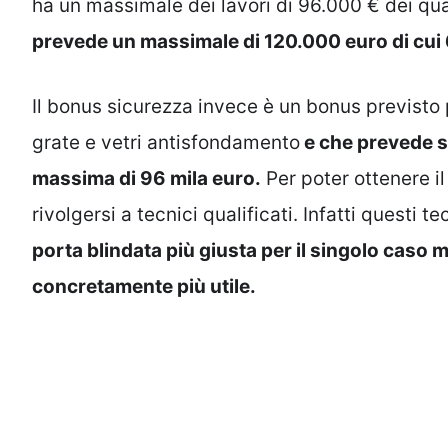
ha un massimale dei lavori di 96.000 € dei qual
prevede un massimale di 120.000 euro di cui 
Il bonus sicurezza invece è un bonus previsto p
grate e vetri antisfondamento
e che prevede s
massima di 96 mila euro.
Per poter ottenere i
rivolgersi a tecnici qualificati. Infatti questi 
porta blindata più giusta per il singolo caso
concretamente più utile.