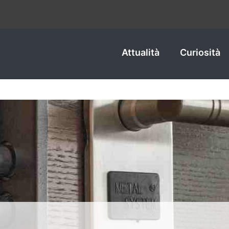
Attualità
Curiosità