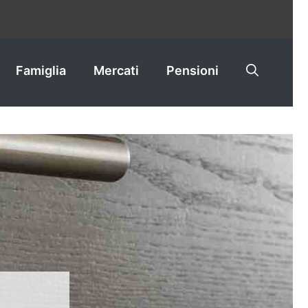
Famiglia
Mercati
Pensioni