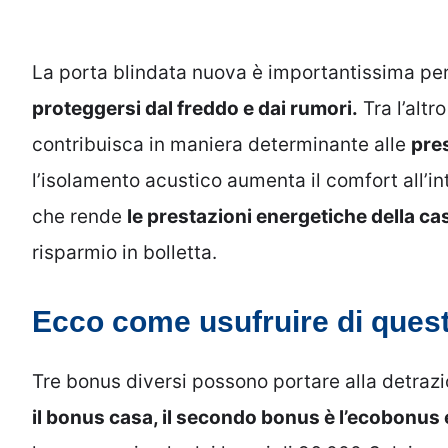
La porta blindata nuova è importantissima per
proteggersi dal freddo e dai rumori.
Tra l’altr
contribuisca in maniera determinante alle
pre
l’isolamento acustico aumenta il comfort all’in
che rende
le prestazioni energetiche della ca
risparmio in bolletta.
Ecco come usufruire di questo
Tre bonus diversi possono portare alla detrazi
il bonus casa, il secondo bonus è l’ecobonus e