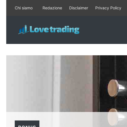
Vai
Chi siamo
Redazione
Disclaimer
Privacy Policy
al
contenuto