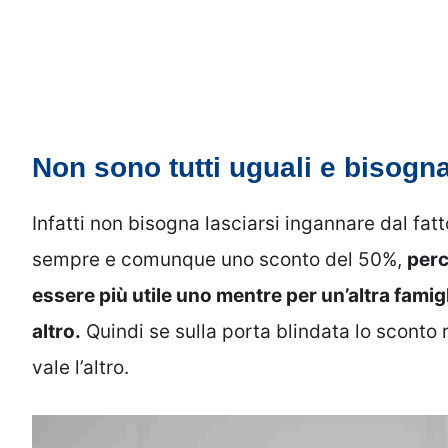
Non sono tutti uguali e bisogna
Infatti non bisogna lasciarsi ingannare dal fa
sempre e comunque uno sconto del 50%,
perc
essere più utile uno mentre per un’altra famig
altro.
Quindi se sulla porta blindata lo scon
vale l’altro.