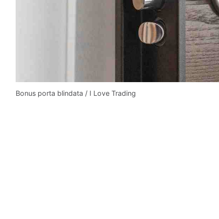
Bonus porta blindata / I Love Trading