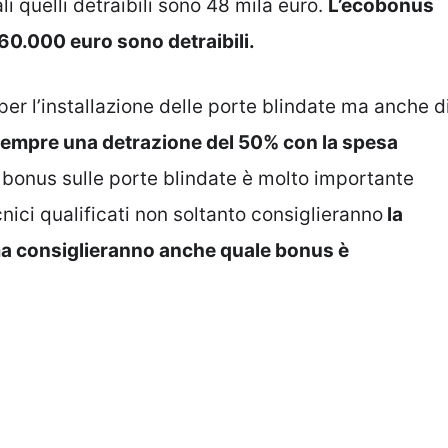
i quelli detraibili sono 48 mila euro.
L’ecobonus
60.000 euro sono detraibili.
er l’installazione delle porte blindate ma anche d
empre una detrazione del 50% con la spesa
l bonus sulle porte blindate è molto importante
tecnici qualificati non soltanto consiglieranno
la
 ma consiglieranno anche quale bonus è