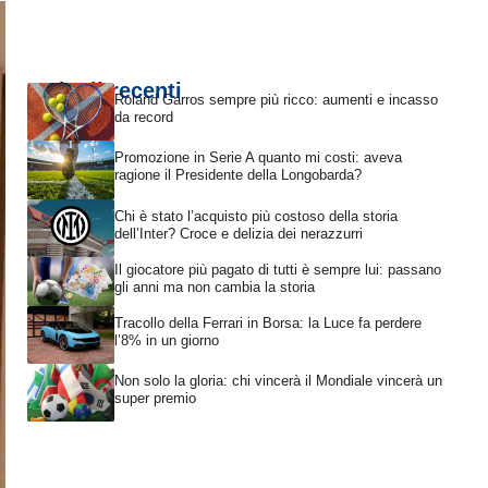
Articoli recenti
Roland Garros sempre più ricco: aumenti e incasso
da record
Promozione in Serie A quanto mi costi: aveva
ragione il Presidente della Longobarda?
Chi è stato l’acquisto più costoso della storia
dell’Inter? Croce e delizia dei nerazzurri
Il giocatore più pagato di tutti è sempre lui: passano
gli anni ma non cambia la storia
Tracollo della Ferrari in Borsa: la Luce fa perdere
l’8% in un giorno
Non solo la gloria: chi vincerà il Mondiale vincerà un
super premio