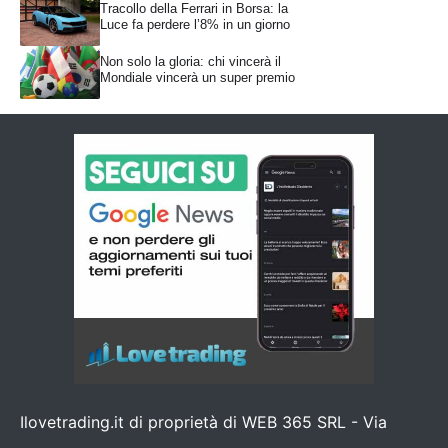
Tracollo della Ferrari in Borsa: la
Luce fa perdere l’8% in un giorno
Non solo la gloria: chi vincerà il
Mondiale vincerà un super premio
Ilovetrading.it di proprietà di WEB 365 SRL - Via