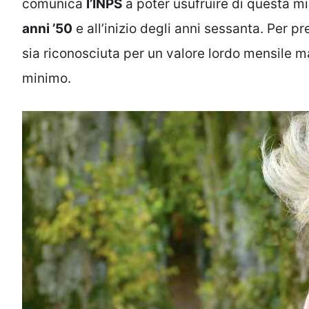
comunica
l’INPS
a poter usufruire di questa m
anni ’50
e all’inizio degli anni sessanta. Per 
sia riconosciuta per un valore lordo mensile
minimo.