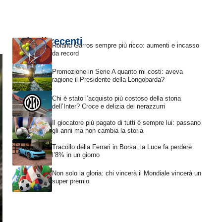
Articoli recenti
Roland Garros sempre più ricco: aumenti e incasso
da record
Promozione in Serie A quanto mi costi: aveva
ragione il Presidente della Longobarda?
Chi è stato l’acquisto più costoso della storia
dell’Inter? Croce e delizia dei nerazzurri
Il giocatore più pagato di tutti è sempre lui: passano
gli anni ma non cambia la storia
Tracollo della Ferrari in Borsa: la Luce fa perdere
l’8% in un giorno
Non solo la gloria: chi vincerà il Mondiale vincerà un
super premio