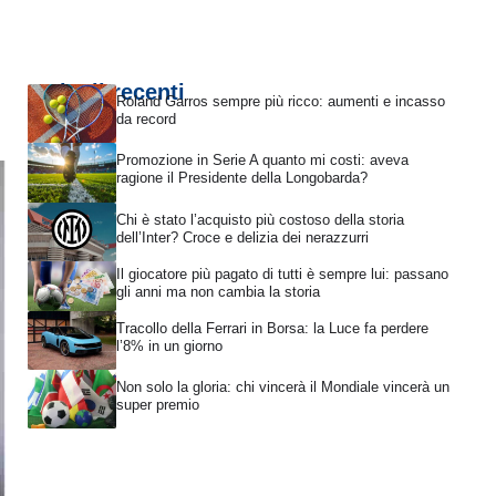
Articoli recenti
Roland Garros sempre più ricco: aumenti e incasso
da record
Promozione in Serie A quanto mi costi: aveva
ragione il Presidente della Longobarda?
Chi è stato l’acquisto più costoso della storia
dell’Inter? Croce e delizia dei nerazzurri
Il giocatore più pagato di tutti è sempre lui: passano
gli anni ma non cambia la storia
Tracollo della Ferrari in Borsa: la Luce fa perdere
l’8% in un giorno
Non solo la gloria: chi vincerà il Mondiale vincerà un
super premio