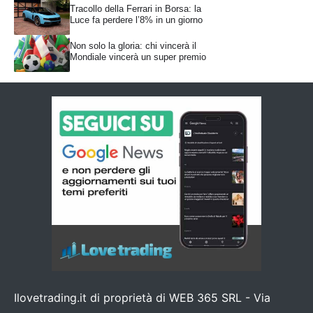
Tracollo della Ferrari in Borsa: la
Luce fa perdere l’8% in un giorno
Non solo la gloria: chi vincerà il
Mondiale vincerà un super premio
Ilovetrading.it di proprietà di WEB 365 SRL - Via