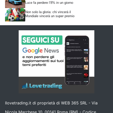
Luce fa perdere l’8% in un giorno
Non solo la gloria: chi vincerà il
Mondiale vincerà un super premio
Ilovetrading.it di proprietà di WEB 365 SRL - Via
Nicola Marchese 10, 00141 Roma (RM) - Codice