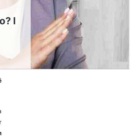
o? I
é
a
r
m