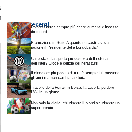
e
i
Articoli recenti
Roland Garros sempre più ricco: aumenti e incasso
da record
Promozione in Serie A quanto mi costi: aveva
ragione il Presidente della Longobarda?
Chi è stato l’acquisto più costoso della storia
dell’Inter? Croce e delizia dei nerazzurri
Il giocatore più pagato di tutti è sempre lui: passano
gli anni ma non cambia la storia
Tracollo della Ferrari in Borsa: la Luce fa perdere
l’8% in un giorno
Non solo la gloria: chi vincerà il Mondiale vincerà un
super premio