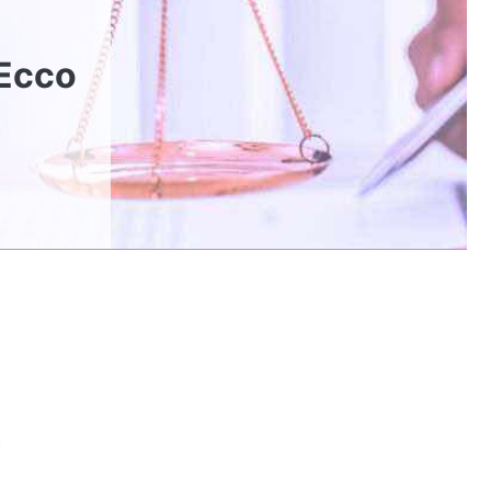
 Ecco
e