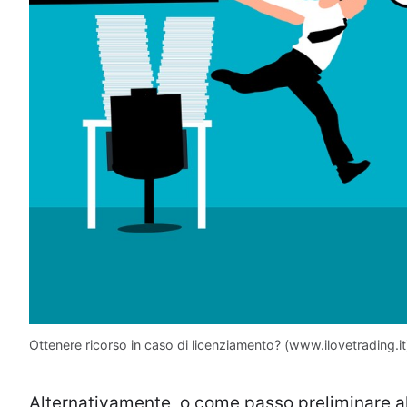
Ottenere ricorso in caso di licenziamento? (www.ilovetrading.it
Alternativamente, o come passo preliminare al r