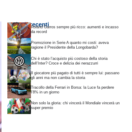
Articoli recenti
Roland Garros sempre più ricco: aumenti e incasso
da record
Promozione in Serie A quanto mi costi: aveva
ragione il Presidente della Longobarda?
Chi è stato l’acquisto più costoso della storia
dell’Inter? Croce e delizia dei nerazzurri
Il giocatore più pagato di tutti è sempre lui: passano
gli anni ma non cambia la storia
Tracollo della Ferrari in Borsa: la Luce fa perdere
l’8% in un giorno
Non solo la gloria: chi vincerà il Mondiale vincerà un
super premio