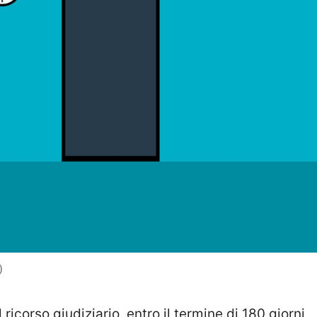
)
icorso giudiziario, entro il termine di 180 giorni