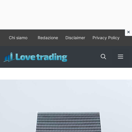
Vai
Chi siamo
Redazione
Disclaimer
Privacy Policy
al
contenuto
Me