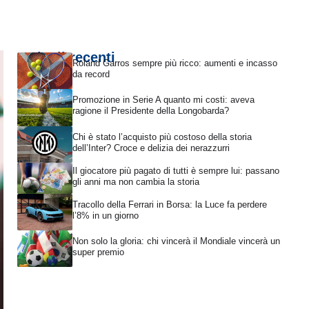
Articoli recenti
Roland Garros sempre più ricco: aumenti e incasso
da record
Promozione in Serie A quanto mi costi: aveva
ragione il Presidente della Longobarda?
Chi è stato l’acquisto più costoso della storia
dell’Inter? Croce e delizia dei nerazzurri
Il giocatore più pagato di tutti è sempre lui: passano
gli anni ma non cambia la storia
Tracollo della Ferrari in Borsa: la Luce fa perdere
l’8% in un giorno
Non solo la gloria: chi vincerà il Mondiale vincerà un
super premio