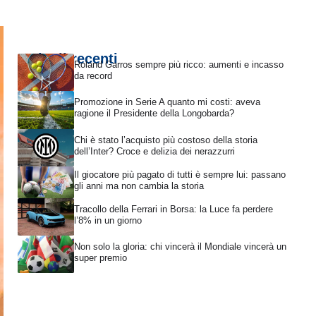
Articoli recenti
Roland Garros sempre più ricco: aumenti e incasso
da record
Promozione in Serie A quanto mi costi: aveva
ragione il Presidente della Longobarda?
Chi è stato l’acquisto più costoso della storia
dell’Inter? Croce e delizia dei nerazzurri
Il giocatore più pagato di tutti è sempre lui: passano
gli anni ma non cambia la storia
Tracollo della Ferrari in Borsa: la Luce fa perdere
l’8% in un giorno
Non solo la gloria: chi vincerà il Mondiale vincerà un
super premio