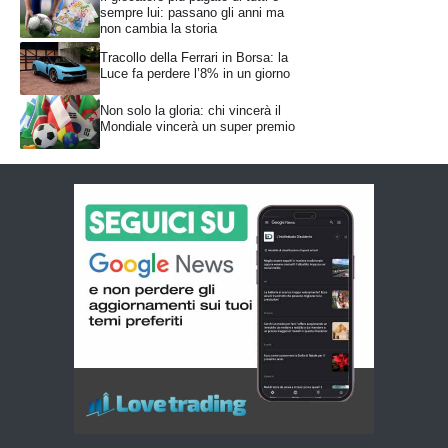
sempre lui: passano gli anni ma
non cambia la storia
Tracollo della Ferrari in Borsa: la
Luce fa perdere l’8% in un giorno
Non solo la gloria: chi vincerà il
Mondiale vincerà un super premio