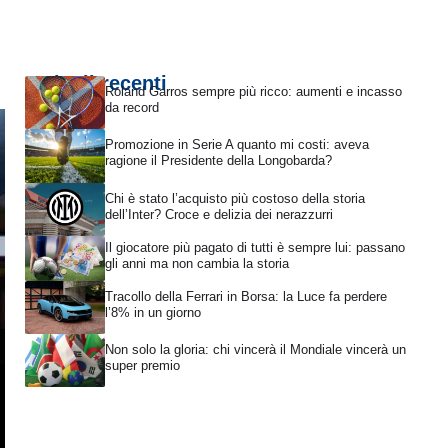
Articoli recenti
Roland Garros sempre più ricco: aumenti e incasso
da record
Promozione in Serie A quanto mi costi: aveva
ragione il Presidente della Longobarda?
Chi è stato l’acquisto più costoso della storia
dell’Inter? Croce e delizia dei nerazzurri
Il giocatore più pagato di tutti è sempre lui: passano
gli anni ma non cambia la storia
Tracollo della Ferrari in Borsa: la Luce fa perdere
l’8% in un giorno
Non solo la gloria: chi vincerà il Mondiale vincerà un
super premio