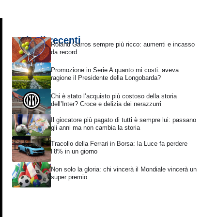
Articoli recenti
Roland Garros sempre più ricco: aumenti e incasso
da record
Promozione in Serie A quanto mi costi: aveva
ragione il Presidente della Longobarda?
Chi è stato l’acquisto più costoso della storia
dell’Inter? Croce e delizia dei nerazzurri
Il giocatore più pagato di tutti è sempre lui: passano
gli anni ma non cambia la storia
Tracollo della Ferrari in Borsa: la Luce fa perdere
l’8% in un giorno
Non solo la gloria: chi vincerà il Mondiale vincerà un
super premio