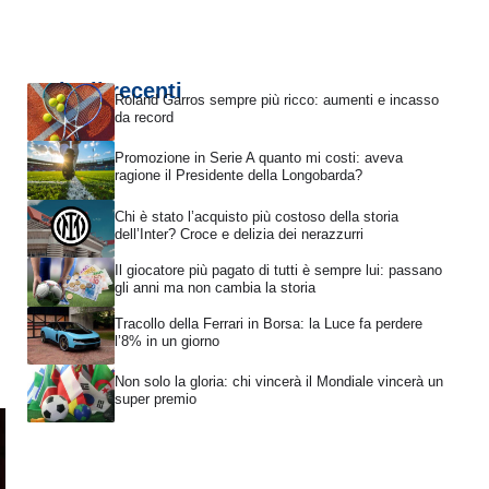
Articoli recenti
Roland Garros sempre più ricco: aumenti e incasso
da record
Promozione in Serie A quanto mi costi: aveva
ragione il Presidente della Longobarda?
Chi è stato l’acquisto più costoso della storia
dell’Inter? Croce e delizia dei nerazzurri
Il giocatore più pagato di tutti è sempre lui: passano
gli anni ma non cambia la storia
Tracollo della Ferrari in Borsa: la Luce fa perdere
l’8% in un giorno
Non solo la gloria: chi vincerà il Mondiale vincerà un
super premio