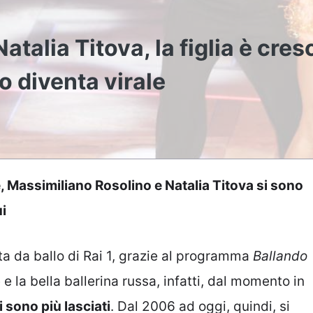
talia Titova, la figlia è cres
to diventa virale
le, Massimiliano Rosolino e Natalia Titova si sono
ui
sta da ballo di Rai 1, grazie al programma
Ballando
 e la bella ballerina russa, infatti, dal momento in
i sono più lasciati
. Dal 2006 ad oggi, quindi, si