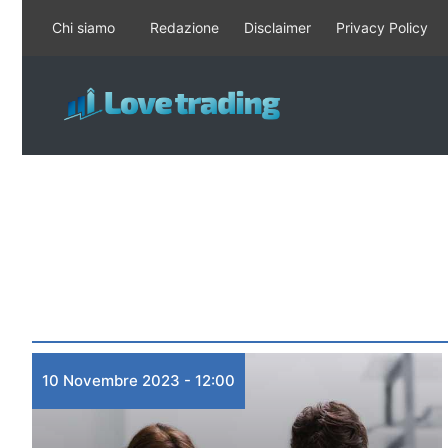
Vai
Chi siamo
Redazione
Disclaimer
Privacy Policy
al
contenuto
10 Novembre 2023 - 12:00