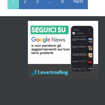
1
2
3
…
6
Next