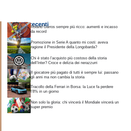
Articoli recenti
Roland Garros sempre più ricco: aumenti e incasso
da record
Promozione in Serie A quanto mi costi: aveva
ragione il Presidente della Longobarda?
Chi è stato l’acquisto più costoso della storia
dell’Inter? Croce e delizia dei nerazzurri
Il giocatore più pagato di tutti è sempre lui: passano
gli anni ma non cambia la storia
Tracollo della Ferrari in Borsa: la Luce fa perdere
l’8% in un giorno
Non solo la gloria: chi vincerà il Mondiale vincerà un
super premio