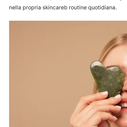
nella propria skincareb routine quotidiana.