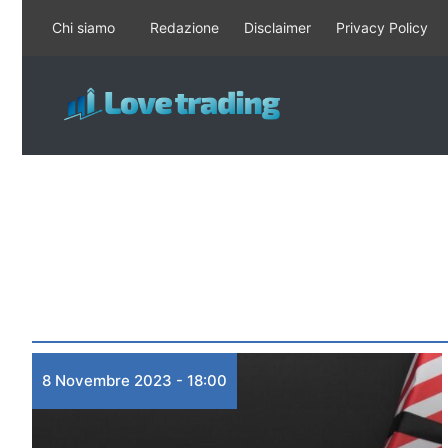
Vai
Chi siamo
Redazione
Disclaimer
Privacy Policy
al
contenuto
8 Novembre 2023 - 18:00