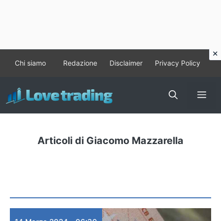
Vai
Chi siamo
Redazione
Disclaimer
Privacy Policy
al
contenuto
Me
Articoli di Giacomo Mazzarella