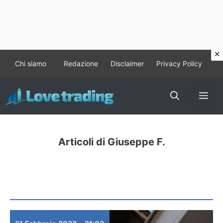
Vai
Chi siamo
Redazione
Disclaimer
Privacy Policy
al
contenuto
Me
Articoli di Giuseppe F.