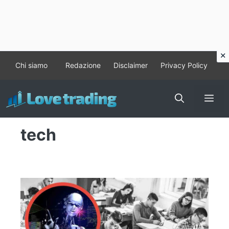
Vai
Chi siamo
Redazione
Disclaimer
Privacy Policy
al
contenuto
Me
tech