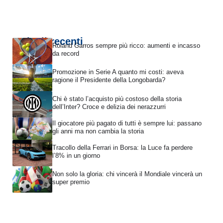
Articoli recenti
Roland Garros sempre più ricco: aumenti e incasso
da record
Promozione in Serie A quanto mi costi: aveva
ragione il Presidente della Longobarda?
Chi è stato l’acquisto più costoso della storia
dell’Inter? Croce e delizia dei nerazzurri
Il giocatore più pagato di tutti è sempre lui: passano
gli anni ma non cambia la storia
Tracollo della Ferrari in Borsa: la Luce fa perdere
l’8% in un giorno
Non solo la gloria: chi vincerà il Mondiale vincerà un
super premio