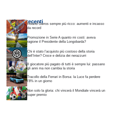
Articoli recenti
Roland Garros sempre più ricco: aumenti e incasso
da record
Promozione in Serie A quanto mi costi: aveva
ragione il Presidente della Longobarda?
Chi è stato l’acquisto più costoso della storia
dell’Inter? Croce e delizia dei nerazzurri
Il giocatore più pagato di tutti è sempre lui: passano
gli anni ma non cambia la storia
Tracollo della Ferrari in Borsa: la Luce fa perdere
l’8% in un giorno
Non solo la gloria: chi vincerà il Mondiale vincerà un
super premio