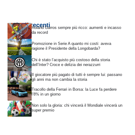
Articoli recenti
Roland Garros sempre più ricco: aumenti e incasso
da record
Promozione in Serie A quanto mi costi: aveva
ragione il Presidente della Longobarda?
Chi è stato l’acquisto più costoso della storia
dell’Inter? Croce e delizia dei nerazzurri
Il giocatore più pagato di tutti è sempre lui: passano
gli anni ma non cambia la storia
Tracollo della Ferrari in Borsa: la Luce fa perdere
l’8% in un giorno
Non solo la gloria: chi vincerà il Mondiale vincerà un
super premio