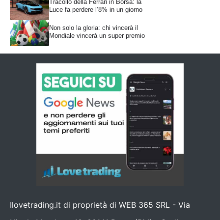
Tracollo della Ferrari in Borsa: la
Luce fa perdere l’8% in un giorno
Non solo la gloria: chi vincerà il
Mondiale vincerà un super premio
Ilovetrading.it di proprietà di WEB 365 SRL - Via