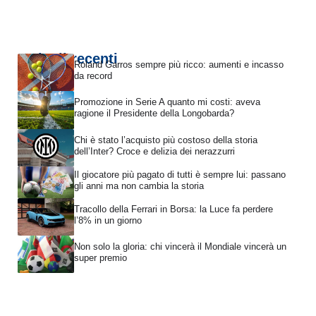
Articoli recenti
Roland Garros sempre più ricco: aumenti e incasso
da record
Promozione in Serie A quanto mi costi: aveva
ragione il Presidente della Longobarda?
Chi è stato l’acquisto più costoso della storia
dell’Inter? Croce e delizia dei nerazzurri
Il giocatore più pagato di tutti è sempre lui: passano
gli anni ma non cambia la storia
Tracollo della Ferrari in Borsa: la Luce fa perdere
l’8% in un giorno
Non solo la gloria: chi vincerà il Mondiale vincerà un
super premio