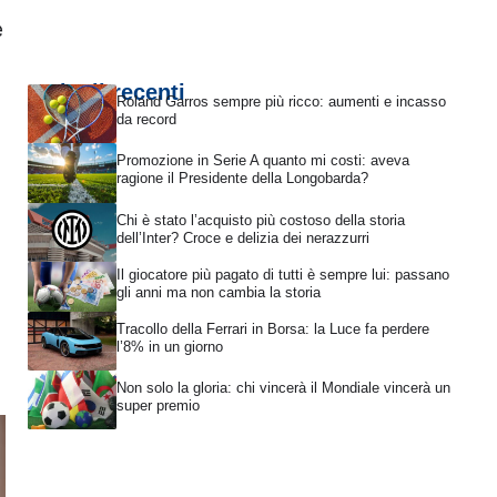
e
Articoli recenti
Roland Garros sempre più ricco: aumenti e incasso
da record
Promozione in Serie A quanto mi costi: aveva
ragione il Presidente della Longobarda?
Chi è stato l’acquisto più costoso della storia
dell’Inter? Croce e delizia dei nerazzurri
Il giocatore più pagato di tutti è sempre lui: passano
gli anni ma non cambia la storia
Tracollo della Ferrari in Borsa: la Luce fa perdere
l’8% in un giorno
Non solo la gloria: chi vincerà il Mondiale vincerà un
super premio