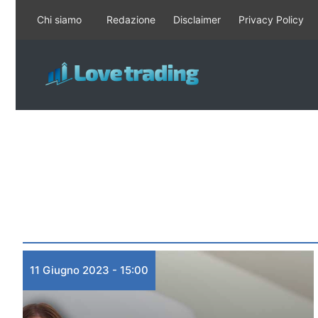
Vai
Chi siamo
Redazione
Disclaimer
Privacy Policy
al
contenuto
11 Giugno 2023 - 15:00