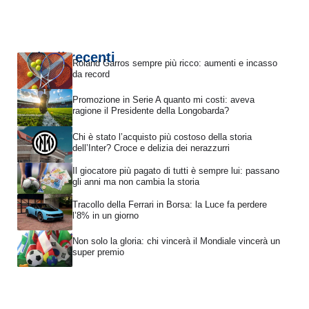
Articoli recenti
Roland Garros sempre più ricco: aumenti e incasso
da record
Promozione in Serie A quanto mi costi: aveva
ragione il Presidente della Longobarda?
Chi è stato l’acquisto più costoso della storia
dell’Inter? Croce e delizia dei nerazzurri
Il giocatore più pagato di tutti è sempre lui: passano
gli anni ma non cambia la storia
Tracollo della Ferrari in Borsa: la Luce fa perdere
l’8% in un giorno
Non solo la gloria: chi vincerà il Mondiale vincerà un
super premio