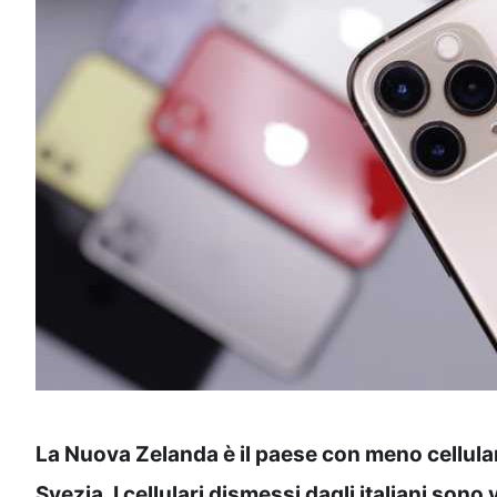
La Nuova Zelanda è il paese con meno cellulari
Svezia. I cellulari dismessi dagli italiani son