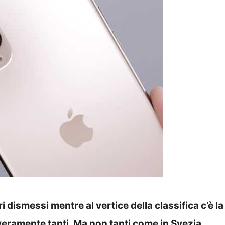
 dismessi mentre al vertice della classifica c’è la
o veramente tanti. Ma non tanti come in Svezia.