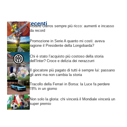
Articoli recenti
Roland Garros sempre più ricco: aumenti e incasso
da record
Promozione in Serie A quanto mi costi: aveva
ragione il Presidente della Longobarda?
Chi è stato l’acquisto più costoso della storia
dell’Inter? Croce e delizia dei nerazzurri
Il giocatore più pagato di tutti è sempre lui: passano
gli anni ma non cambia la storia
Tracollo della Ferrari in Borsa: la Luce fa perdere
l’8% in un giorno
Non solo la gloria: chi vincerà il Mondiale vincerà un
super premio