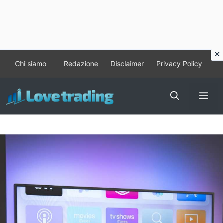
Vai
Chi siamo
Redazione
Disclaimer
Privacy Policy
al
contenuto
Me